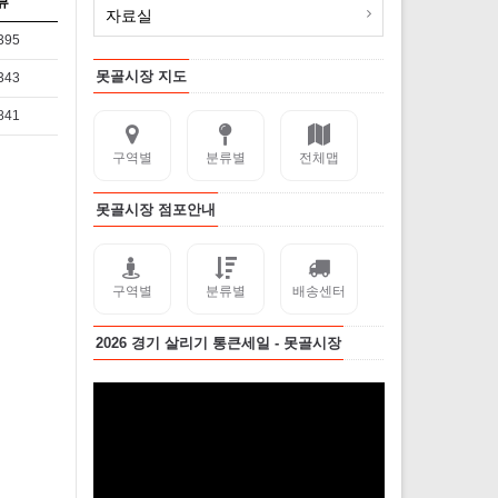
뷰
자료실
395
못골시장 지도
343
841
구역별
분류별
전체맵
못골시장 점포안내
구역별
분류별
배송센터
2026 경기 살리기 통큰세일 - 못골시장