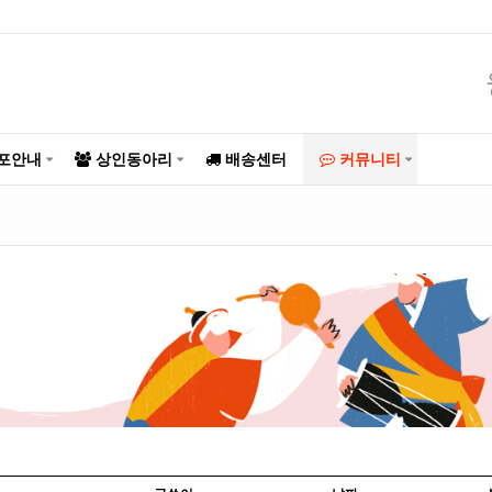
포안내
상인동아리
배송센터
커뮤니티