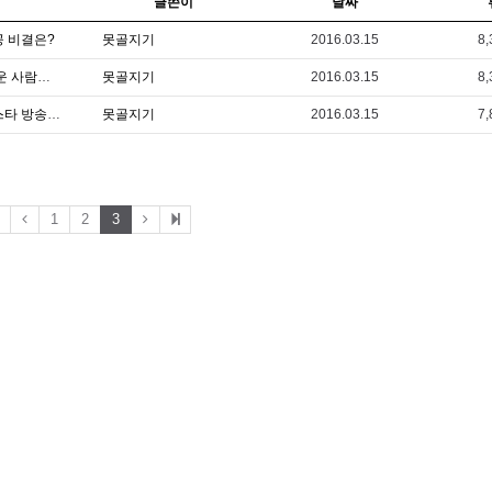
글쓴이
날짜
공 비결은?
못골지기
2016.03.15
8,
[중부일보] 라디오 흐르는 못골종합시장...정겨운 사람소리 들어볼까
못골지기
2016.03.15
8,
[경기일보] 전국 입소문 명품점포 즐비 라디오스타 방송도 재미
못골지기
2016.03.15
7,
1
2
3