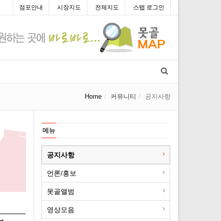
점포안내
시장지도
전체지도
스텝 로그인
Home
커뮤니티
공지사항
메뉴
공지사항
언론/홍보
못골앨범
영상모음