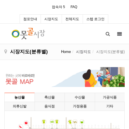
접속자 5
FAQ
점포안내
시장지도
전체지도
스텝 로그인
Toggl
navig
시장지도(분류별)
Home
시장지도
시장지도(분류별)
농산물
축산물
수산물
가공식품
의류신발
음식점
가정용품
기타