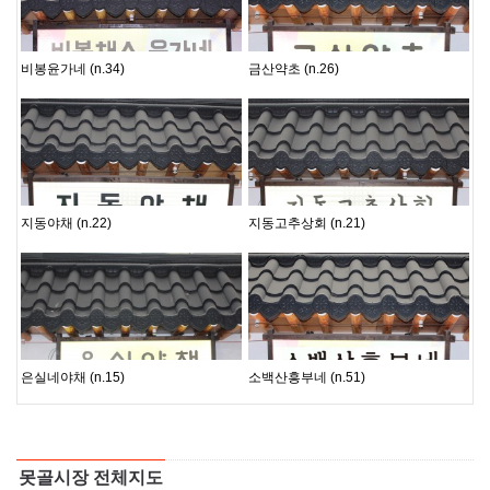
못골지기
못골지기
비봉윤가네 (n.34)
금산약초 (n.26)
못골지기
못골지기
지동야채 (n.22)
지동고추상회 (n.21)
못골지기
못골지기
은실네야채 (n.15)
소백산흥부네 (n.51)
못골시장 전체지도