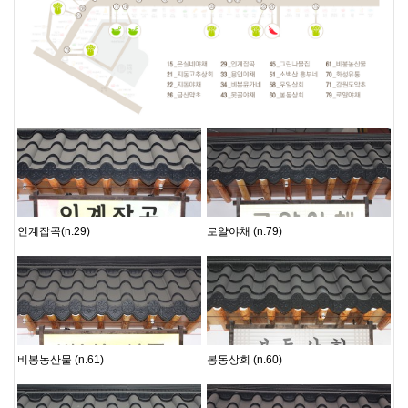
못골지기
못골지기
인계잡곡(n.29)
로얄야채 (n.79)
못골지기
못골지기
비봉농산물 (n.61)
봉동상회 (n.60)