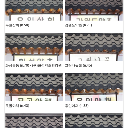
못골지기
못골지기
우일상회 (n.58)
강원도약초 (n.71)
못골지기
못골지기
화성유통 (n.70) - (구)화성약초건강원
그린나물집 (n.45)
못골지기
못골지기
못골야채 (n.43)
용인야채 (n.33)