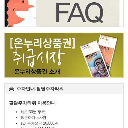
주차안내-팔달주차타워
팔달주차타워 이용안내
최초 30분 무료
10분마다 500원
1일 주차요금 10,000원