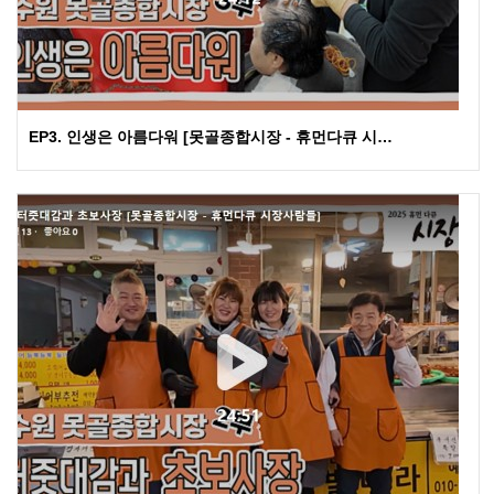
EP3. 인생은 아름다워 [못골종합시장 - 휴먼다큐 시…