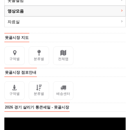
못골앨범
영상모음
자료실
못골시장 지도
구역별
분류별
전체맵
못골시장 점포안내
구역별
분류별
배송센터
2026 경기 살리기 통큰세일 - 못골시장