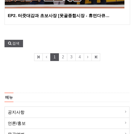
EP2. 터줏대감과 초보사장 [못골종합시장 - 휴먼다큐…
검색
1
2
3
4
메뉴
공지사항
언론/홍보