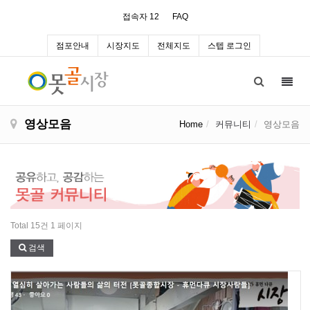
접속자 12
FAQ
점포안내
시장지도
전체지도
스텝 로그인
Toggl
navig
영상모음
Home
커뮤니티
영상모음
Total 15건
1 페이지
검색