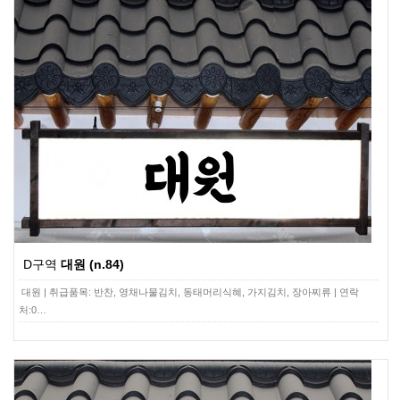
D구역
대원 (n.84)
대원 | 취급품목: 반찬, 영채나물김치, 동태머리식혜, 가지김치, 장아찌류 | 연락
처:0…