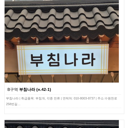
B구역
부침나라 (n.42-1)
부침나라 | 취급품목: 부침개, 각종 전류 | 연락처: 010-8003-8737 | 주소:수원천로
258번길…