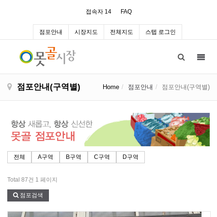
접속자 14
FAQ
점포안내
시장지도
전체지도
스텝 로그인
Toggl
navig
점포안내(구역별)
Home
점포안내
점포안내(구역별)
전체
A구역
B구역
C구역
D구역
Total 87건
1 페이지
점포검색