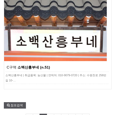
C구역
소백산흥부네 (n.51)
소백산흥부네 | 취급품목: 농산물 | 연락처: 010-9079-0720 | 주소: 수원천로 258번
길 10-…
점포검색