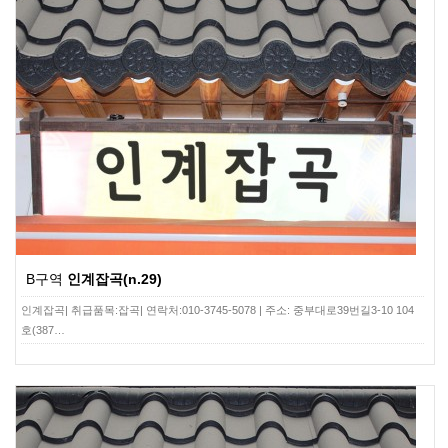
B구역
인계잡곡(n.29)
인계잡곡| 취급품목:잡곡| 연락처:010-3745-5078 | 주소: 중부대로39번길3-10 104
호(387…