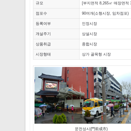
규모
[부지면적 8,265㎡ 매장면적 3
점포수
90여개(소형시장, 임차점포)
등록여부
인정시장
개설주기
상설시장
상품취급
종합시장
시장형태
상가 골목형 시장
문전성시(門前成市)