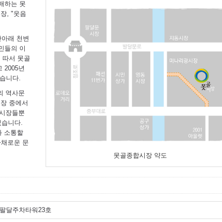
판매하는 못
장, "웃음
산아래 천변
시민들의 이
 따서 못골
2005년
습니다.
의 역사문
시장 중에서
 시장들뿐
었습니다.
과 소통할
다채로운 문
못골종합시장 약도
 팔달주차타워23호