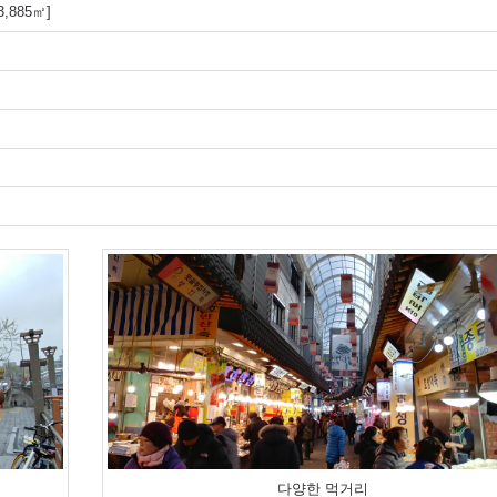
,885㎡]
다양한 먹거리