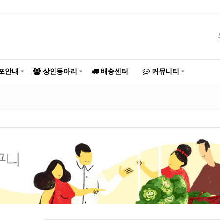
포안내
상인동아리
배송센터
커뮤니티