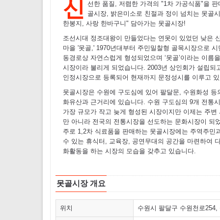
신
선한 품질, 저렴한 가격의 "1차 가공식품"을 
골시장, 밝은미소로 친절과 정이 넘치는 못골시
한봉지, 사랑 한바구니" 담아가는 못골시장!
조선시대 정조대왕이 만들었다는 연못이 있었던 낮은 
마을 '못골,' 1970년대부터 주민밀찰형 골목시장으로 
동경로상 자연스럽게 형성되었으며 ‘못골’이라는 이름을
시장이라 불리게 되었습니다. 2003년 상인회가 설립되고 
인정시장으로 등록되어 현재까지 문정성시를 이루고 있
못골시장은 수원에 구도심에 있어 팔달문, 수원화성 등
화유산과 근거리에 있습니다. 수원 구도심의 9개 전통
가장 규모가 작고 늦게 형성된 시장이지만 이제는 주변
만 아니라 전국의 전통시장을 선도하는 문화시장이 되
주로 1,2차 식료품을 판매하는 못골시장에는 주역주민
수 있는 휴식터, 교육장, 공연무대의 공간을 마련하여 
화활동을 하는 시장의 모습을 갖추고 있습니다.
못골시장 개요
위치
수원시 팔달구 수원천로254,