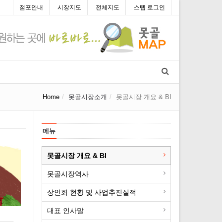
점포안내
시장지도
전체지도
스텝 로그인
Home
못골시장소개
못골시장 개요 & BI
메뉴
못골시장 개요 & BI
못골시장역사
상인회 현황 및 사업추진실적
대표 인사말