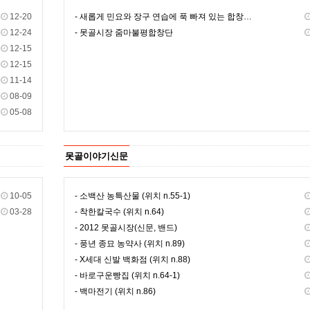
12-20
- 새롭게 민요와 장구 연습에 푹 빠져 있는 합창단원들!…
12-24
- 못골시장 줌마불평합창단
12-15
12-15
11-14
08-09
05-08
못골이야기신문
10-05
- 소백산 농특산물 (위치 n.55-1)
03-28
- 착한칼국수 (위치 n.64)
- 2012 못골시장(신문, 밴드)
- 풍년 종묘 농약사 (위치 n.89)
- X세대 신발 백화점 (위치 n.88)
- 바로구운빵집 (위치 n.64-1)
- 백마전기 (위치 n.86)