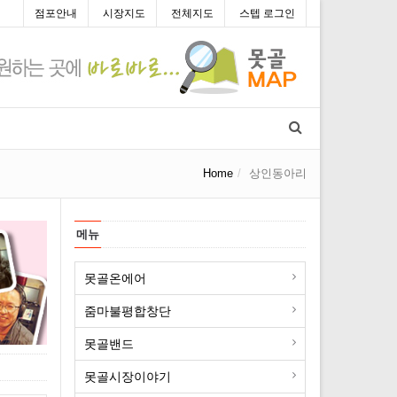
점포안내
시장지도
전체지도
스텝 로그인
Home
상인동아리
메뉴
못골온에어
줌마불평합창단
못골밴드
못골시장이야기