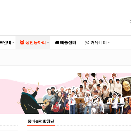
포안내
상인동아리
배송센터
커뮤니티
줌마불평합창단