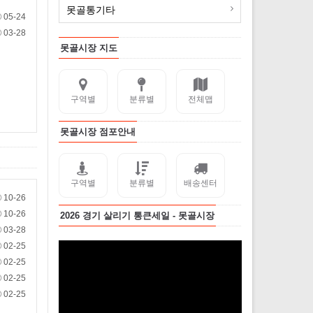
못골통기타
05-24
03-28
못골시장 지도
구역별
분류별
전체맵
못골시장 점포안내
구역별
분류별
배송센터
10-26
10-26
2026 경기 살리기 통큰세일 - 못골시장
03-28
02-25
02-25
02-25
02-25