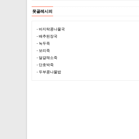
못골레시피
- 바지락콩나물국
- 배추된장국
- 녹두죽
- 보리죽
- 달걀채소죽
- 단호박죽
- 두부콩나물밥