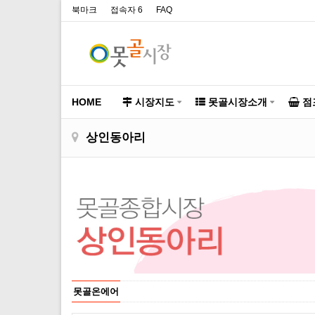
북마크
접속자 6
FAQ
HOME
시장지도
못골시장소개
점
상인동아리
못골온에어