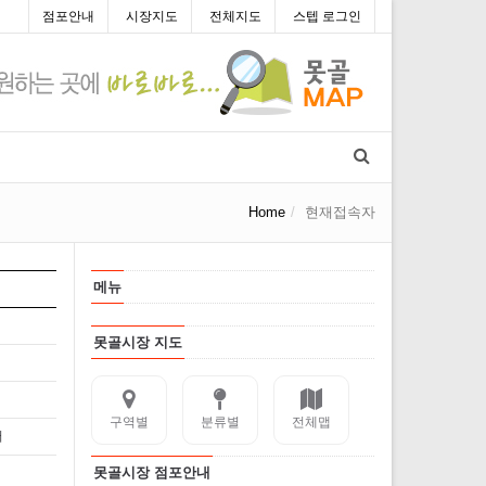
점포안내
시장지도
전체지도
스텝 로그인
Home
현재접속자
메뉴
못골시장 지도
구역별
분류별
전체맵
어
못골시장 점포안내