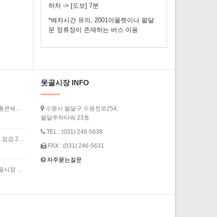
하차 -> [도보] 7분
*배차시간 유의, 2001아울렛이나 팔달
문 정류장이 존재하는 버스 이용
못골시장 INFO
[경기도청] ‘2026년 상반기 경기살리기 통큰세일’ 3월 20일부터 열…
수원시 팔달구 수원천로254,
팔달주차타워 23호
TEL : (031) 246-5638
[경인일보] 수원 못골시장 축산물 원산지 점검 2024년 7월
FAX : (031) 246-5631
자주묻는질문
[경기신문] 더위 식혀주는 쿨링포그 - 못골시장 인근