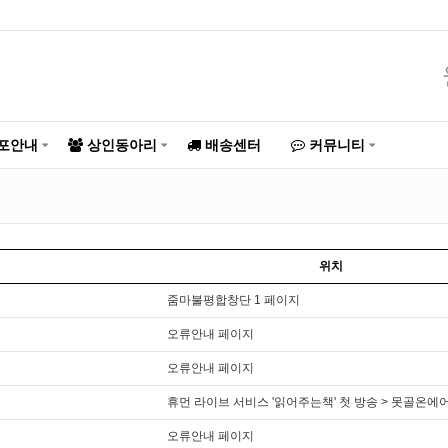
포안내
상인동아리
배송센터
커뮤니티
위치
줌마불평합창단 1 페이지
오류안내 페이지
오류안내 페이지
휴먼 라이브 서비스 '읽어주는책' 첫 방송 > 못골온에
오류안내 페이지