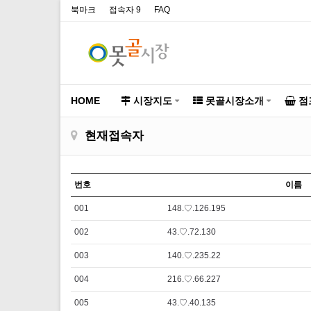
북마크
접속자 9
FAQ
HOME
시장지도
못골시장소개
점
현재접속자
번호
이름
001
148.♡.126.195
002
43.♡.72.130
003
140.♡.235.22
004
216.♡.66.227
005
43.♡.40.135