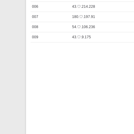
006
43.♡.214.228
007
180.♡.197.91
008
54.♡.106.236
009
43.♡.9.175