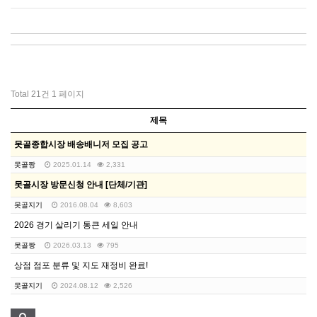
Total 21건
1 페이지
제목
못골종합시장 배송배니저 모집 공고
못골짱
2025.01.14
2,331
못골시장 방문신청 안내 [단체/기관]
못골지기
2016.08.04
8,603
2026 경기 살리기 통큰 세일 안내
못골짱
2026.03.13
795
상점 점포 분류 및 지도 재정비 완료!
못골지기
2024.08.12
2,526