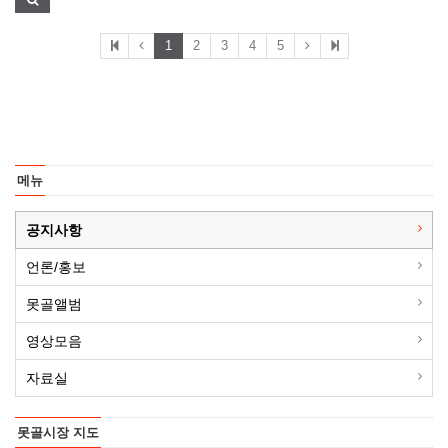
1
2
3
4
5
메뉴
공지사항
언론/홍보
못골앨범
영상모음
자료실
못골시장 지도