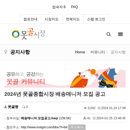
접속자 8
FAQ
점포안내
시장지도
전체지도
스텝 로그인
Toggl
navig
공지사항
Home
커뮤니티
공지사항
2024년 못골종합시장 배송매니저 모집 공고
못골짱
0
3,042
2024.01.24 17:38
- 첨부파일:
배송매니저 모집공고.hwp
(139.5K)
41
2024-01-25 13:48:45
- 짧은주소:
http://www.motgol.com/bbs/?t=bd
주소복사