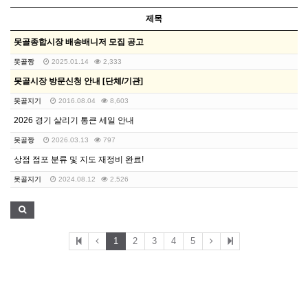
제목
못골종합시장 배송배니저 모집 공고
못골짱
2025.01.14
2,333
못골시장 방문신청 안내 [단체/기관]
못골지기
2016.08.04
8,603
2026 경기 살리기 통큰 세일 안내
못골짱
2026.03.13
797
상점 점포 분류 및 지도 재정비 완료!
못골지기
2024.08.12
2,526
1
2
3
4
5