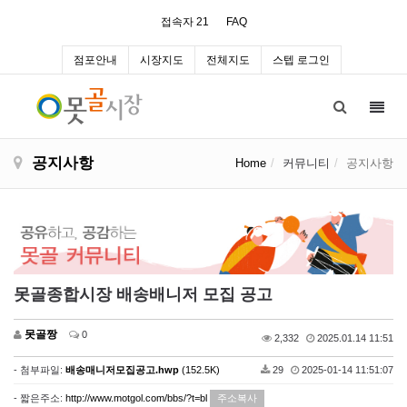
접속자 21
FAQ
점포안내
시장지도
전체지도
스텝 로그인
Toggl
navig
공지사항
Home
커뮤니티
공지사항
못골종합시장 배송배니저 모집 공고
못골짱
0
2,332
2025.01.14 11:51
- 첨부파일:
배송매니저모집공고.hwp
(152.5K)
29
2025-01-14 11:51:07
- 짧은주소:
http://www.motgol.com/bbs/?t=bl
주소복사