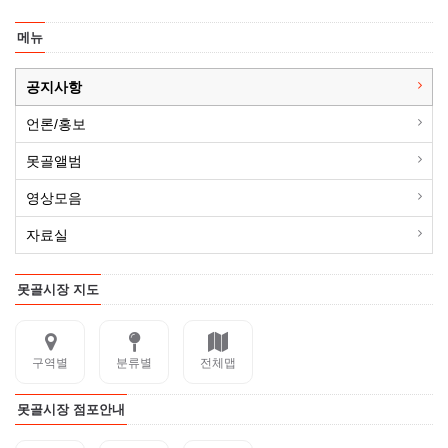
메뉴
공지사항
언론/홍보
못골앨범
영상모음
자료실
못골시장 지도
구역별
분류별
전체맵
못골시장 점포안내