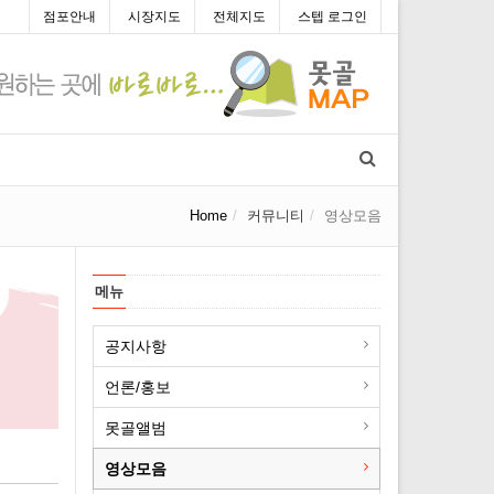
점포안내
시장지도
전체지도
스텝 로그인
Home
커뮤니티
영상모음
메뉴
공지사항
언론/홍보
못골앨범
영상모음