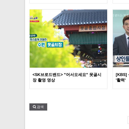
<SK브로드밴드> "어서오세요" 못골시
[KBS
장 촬영 영상
'활력'
검색