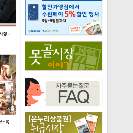
시장 -
쓰~윽