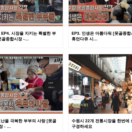
EP4. 시장을 지키는 특별한 부
EP3. 인생은 아름다워 [못골종합
못골종합시장 -…
휴먼다큐 시…
 고난을 극복한 부부의 사랑 [못골
수원시 22개 전통시장을 한번에 
 - …
구경하세요