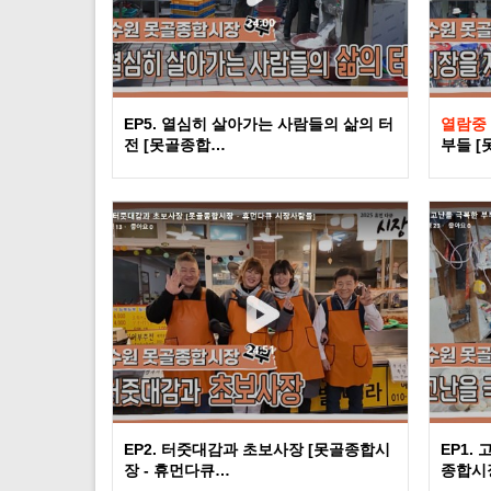
EP5. 열심히 살아가는 사람들의 삶의 터
열람중
전 [못골종합…
부들 [
EP2. 터줏대감과 초보사장 [못골종합시
EP1.
장 - 휴먼다큐…
종합시장