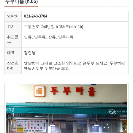
두부마을 (n.65)
연락처
031-243-3704
위치
수원천로 258번길 5 106호(397-15)
취급품
면류, 만두류, 장류, 만두피류
목
대표
정연봉
상점한
옛날방식 그대로 고소한 영양만점 손두부 드세요. 두부하면
마디
옛날손두부 두부마을 최고