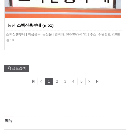
농산
소백산흥부네 (n.51)
소백산흥부네 | 취급품목: 농산물 | 연락처: 010-9079-0720 | 주소: 수원천로 258번
길 10-…
점포검색
1
2
3
4
5
메뉴