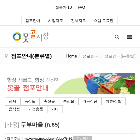
접속자 10
FAQ
점포안내
시장지도
전체지도
스텝 로그인
Toggl
navig
점포안내(분류별)
Home
점포안내
점포안내(분류별)
전체
농산물
축산물
수산물
가공식품
의류/신발
음식점
가정용품
기타
[가공]
두부마을 (n.65)
- 짧은주소:
http://www.motgol.com/bbs/?t=92
주소복사