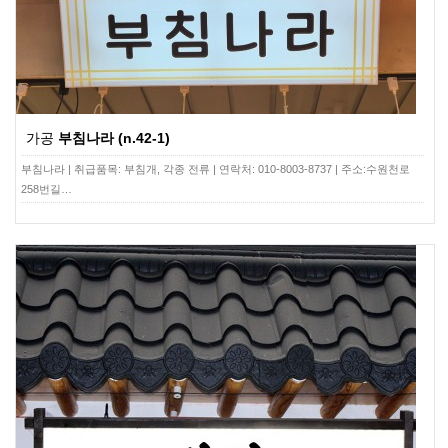
가공
부침나라 (n.42-1)
부침나라 | 취급품목: 부침개, 각종 전류 | 연락처: 010-8003-8737 | 주소:수원천로
258번길…