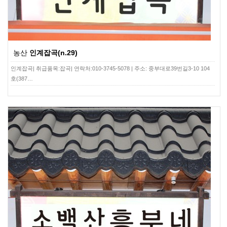
농산
인계잡곡(n.29)
인계잡곡| 취급품목:잡곡| 연락처:010-3745-5078 | 주소: 중부대로39번길3-10 104
호(387…