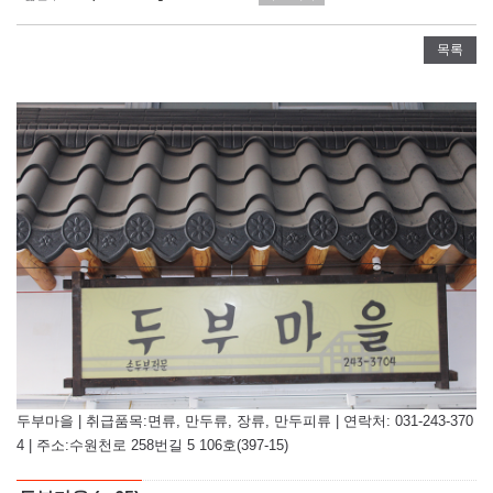
목록
두부마을 | 취급품목:면류, 만두류, 장류, 만두피류 | 연락처: 031-243-370
4 | 주소:수원천로 258번길 5 106호(397-15)