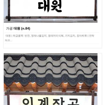
가공
대원 (n.84)
대원 | 취급품목: 반찬, 영채나물김치, 동태머리식혜, 가지김치, 장아찌류 | 연락
처:0…