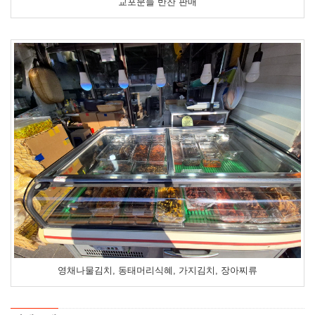
교포분들 반찬 판매
영채나물김치, 동태머리식혜, 가지김치, 장아찌류