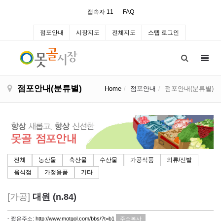
접속자 11
FAQ
점포안내
시장지도
전체지도
스텝 로그인
Toggl
navig
점포안내(분류별)
Home
점포안내
점포안내(분류별)
전체
농산물
축산물
수산물
가공식품
의류/신발
음식점
가정용품
기타
[가공]
대원 (n.84)
- 짧은주소:
http://www.motgol.com/bbs/?t=b1
주소복사