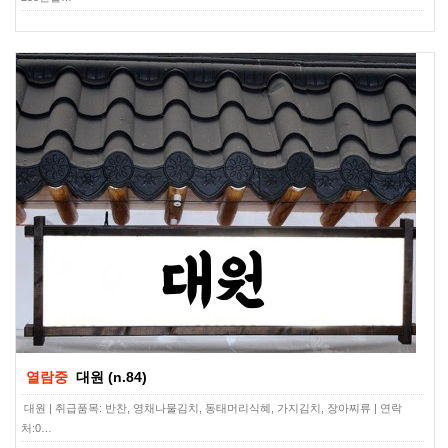
열람중
대원 (n.84)
대원 | 취급품목: 반찬, 영채나물김치, 동태머리식혜, 가지김치, 장아찌류 | 연락
처:0…