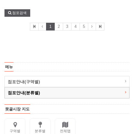
점포검색
1
2
3
4
5
메뉴
점포안내(구역별)
점포안내(분류별)
못골시장 지도
구역별
분류별
전체맵