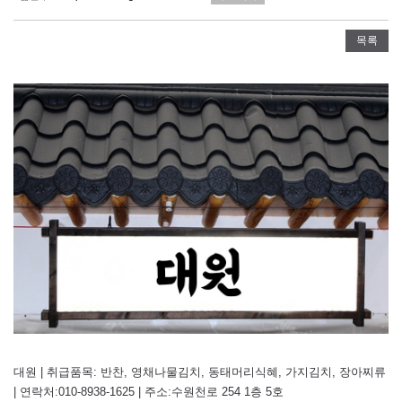
목록
대원 | 취급품목: 반찬, 영채나물김치, 동태머리식혜, 가지김치, 장아찌류
| 연락처:010-8938-1625 | 주소:수원천로 254 1층 5호