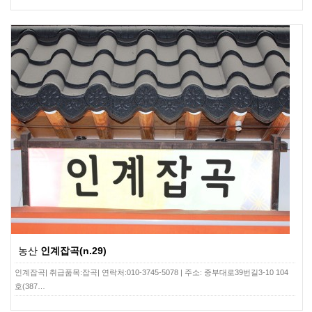
농산
인계잡곡(n.29)
인계잡곡| 취급품목:잡곡| 연락처:010-3745-5078 | 주소: 중부대로39번길3-10 104
호(387…