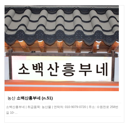
농산
소백산흥부네 (n.51)
소백산흥부네 | 취급품목: 농산물 | 연락처: 010-9079-0720 | 주소: 수원천로 258번
길 10-…