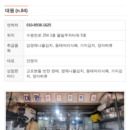
대원 (n.84)
연락처
010-8938-1625
위치
수원천로 254 1층 팔달주차타워 5호
취급품
김영채나물김치, 동태머리식혜, 가지김치, 장아찌류
목
대표
안명자
상점한
교포분들 반찬 판매, 영채나물김치, 동태머리식혜, 가지김
마디
치, 장아찌류