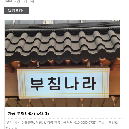
Total 87건
1 페이지
점포검색
가공
부침나라 (n.42-1)
부침나라 | 취급품목: 부침개, 각종 전류 | 연락처: 010-8003-8737 | 주소:수원천로
258번길…