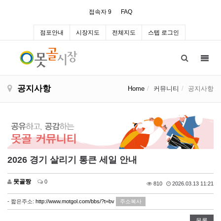
접속자 9
FAQ
점포안내
시장지도
전체지도
스텝 로그인
Toggl
navig
공지사항
Home
커뮤니티
공지사항
2026 경기 살리기 통큰 세일 안내
못골짱
0
810
2026.03.13 11:21
- 짧은주소:
http://www.motgol.com/bbs/?t=bv
주소복사
목록