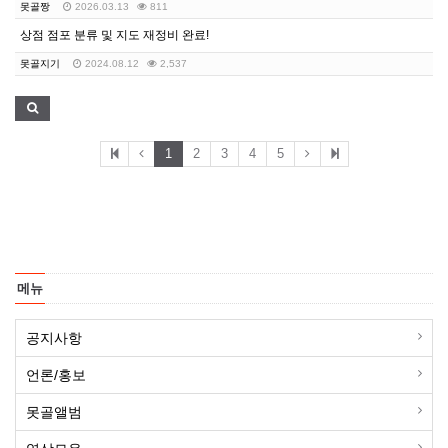
못골짱
2026.03.13
811
상점 점포 분류 및 지도 재정비 완료!
못골지기
2024.08.12
2,537
1
2
3
4
5
메뉴
공지사항
언론/홍보
못골앨범